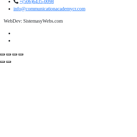
+(506)6435-0098
info@communicationacademycr.com
WebDev: SistemasyWebs.com